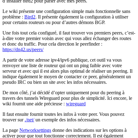
d’installer bird2 pour parler avec mes peers.
Le wiki présente une configuration simple mais fonctionnelle sans
problème :
Bird2
. Il présente également la configuration à utiliser
pour certains routeurs ou pour d’autres démons BGP.
Une fois tout cela configuré, il faut trouver vos premiers peers, c’est-
à-dire votre premier voisin avec qui vous allez échanger des routes
et donc du traffic. Pour cela direction le peerfinder :
https://dn42.us/peers/
A partir de votre adresse ipv4/ipv6 publique, cet outil va vous
renvoyer une liste de routeur qui ont un ping faible avec votre
serveur et avec qui il est alors plus optimal de réaliser un peering. Il
indique également le moyen de contacter ce peer, généralement un
pseudo IRC ou bien un site avec les infos nécessaires.
De mon côté, j’ai décidé d’opter uniquement pour du peering à
travers des tunnels Wireguard pour plus de simplicité. Ici encore, le
wiki fournit une aide précieuse :
wireguard
Il faut ensuite fournir toutes les infos à votre peer. Vous pouvez
trouver sur
./net/
un exemple des infos nécessaires.
La page
Networksettings
donne des indications sur les options à
activer pour que tout fonctionne correctement. Il est également