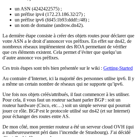
un ASN (4242422575) ;
un préfixe ipv4 (172.23.186.32/27) ;
un préfixe ipv6 (fd45:1b93:dddf::/48) ;
un nom de domaine (androw.dn42).
La dernière étape consiste à créer des objets routes pour déclarer que
votre ASN a le droit d’annoncer vos préfixes. En effet sur dn42, de
nombreux réseaux implémentent des ROA permettant de vérifier
que ces éléments existent. Cela permet d’éviter que quelqu’un
d’autre annonce vos préfixes.
Ces trois étapes sont très bien présentée sur le wiki :
Getting-Started
Au contraire d’Internet, ici la majorité des personnes utilise ipv6. Il y
a même un certain nombre de réseaux qui ne supporte qu’ipv6.
Une fois nos objets créés/attribués, il faut commencer à les utiliser.
Pour cela, il vous faut un routeur sachant parler BGP : soit un
routeur hardware (Cisco, etc…) soit un simple serveur qui pourrait
jouer ce rôle. BGP est le protocole utilisé sur dn42 (et sur Internet)
pour échanger des routes entre AS.
De mon côté, mon premier routeur a été un serveur cloud OVH (qui
a malheureusement péri dans l’incendie de Strasbourg). J’ai décidé