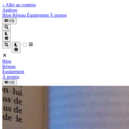
↓
Aller au contenu
Androw
Blog
Réseau
Équipement
À propos
FR
Blog
Réseau
Équipement
À propos
FR